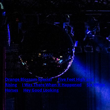
Album: Amazing Grace
+++ COMPILATIONS mit The Cash
Experience +++
OPEN SPOTIFY
Orange Blossom Special
-
Five Feet High and
Rising
-
I Was There When It Happened
-
Six White
Horses
-
Hey Good Looking