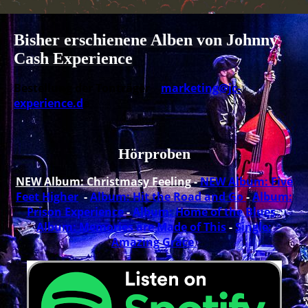
Bisher erschienene Alben von Johnny
Cash Experience
Bestellung der Tonträger
marketing@jc-
experience.d
e
Hörproben
NEW Album: Christmasy Feelin
g -
NEW Album: Five
Feet Higher
-
Album: Hit the Road and Go
-
Album:
Prison Experience
-
Album: Home of the Blues
-
Album: Memories are Made of This
-
Single:
Amazing Grace