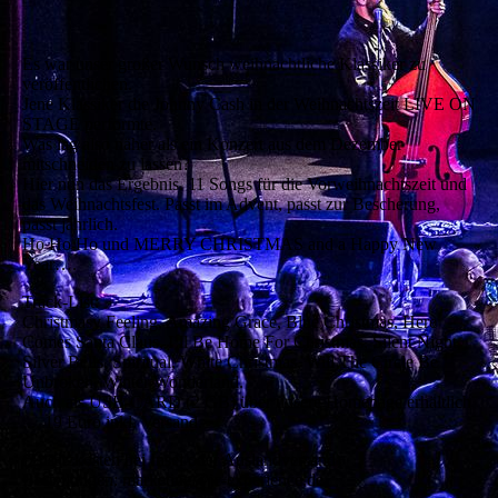
USB CARD 2 GB
Es war unser großer Wunsch weihnachtliche Klassiker zu
veröffentlichen.
Jene Klassiker die Johnny Cash in der Weihnachtszeit LIVE ON
STAGE performte.
Was lag also näher als ein Konzert aus dem Dezember
mitschneiden zu lassen?
Hier nun das Ergebnis. 11 Songs für die Vorweihnachtszeit und
das Weihnachtsfest. Passt im Advent, passt zur Bescherung,
passt jährlich.
Ho Ho Ho und MERRY CHRISTMAS and a Happy New
Year….
Track-List:
Christmasy Feeling, Amazing Grace, Blue Christmas, Here
Comes Santa Claus, I´ll Be Home For Christmas, Silent Night,
Silver Bells, Spiritual, White Christmas, Will The Circle Be
Unbroken, Winter Wonderland.
Auch als USB-CARD (2 GB) über unsere Homepage erhältlich
.... 19 Euro inkl. Versand.
(Zusatzkosten bei Insel oder Auslandversand)
Bestellungen: marketing@jc-experience.de