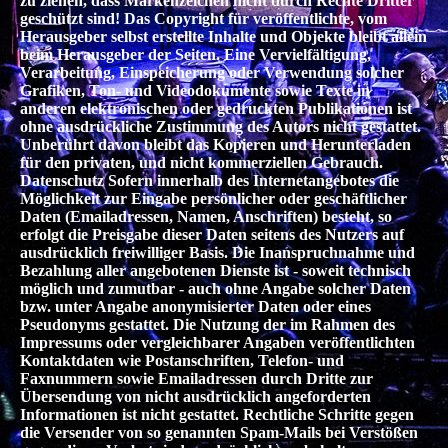
zu ziehen, dass Markenzeichen nicht durch Rechte Dritter
geschützt sind! Das Copyright für veröffentlichte, vom
Herausgeber selbst erstellte Inhalte und Objekte bleibt allein
beim Herausgeber der Seiten. Eine Vervielfältigung,
Verarbeitung, Einspeicherung oder Verwendung solcher
Grafiken, Ton- und Videodokumente sowie Texte in
anderen elektronischen oder gedruckten Publikationen ist
ohne ausdrückliche Zustimmung des Autors nicht gestattet.
Unberührt davon bleibt das Kopieren und Herunterladen
für den privaten, und nicht kommerziellen Gebrauch.
Datenschutz Sofern innerhalb des Internetangebotes die
Möglichkeit zur Eingabe persönlicher oder geschäftlicher
Daten (Emailadressen, Namen, Anschriften) besteht, so
erfolgt die Preisgabe dieser Daten seitens des Nutzers auf
ausdrücklich freiwilliger Basis. Die Inanspruchnahme und
Bezahlung aller angebotenen Dienste ist - soweit technisch
möglich und zumutbar - auch ohne Angabe solcher Daten
bzw. unter Angabe anonymisierter Daten oder eines
Pseudonyms gestattet. Die Nutzung der im Rahmen des
Impressums oder vergleichbarer Angaben veröffentlichten
Kontaktdaten wie Postanschriften, Telefon- und
Faxnummern sowie Emailadressen durch Dritte zur
Übersendung von nicht ausdrücklich angeforderten
Informationen ist nicht gestattet. Rechtliche Schritte gegen
die Versender von so genannten Spam-Mails bei Verstößen