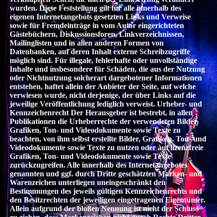
wurden. Diese Feststellung gilt für alle innerhalb des
eigenen Internetangebots gesetzten Links und Verweise
sowie für Fremdeinträge in vom Autor eingerichteten
Gästebüchern, Diskussionsforen, Linkverzeichnissen,
Mailinglisten und in allen anderen Formen von
Datenbanken, auf deren Inhalt externe Schreibzugriffe
möglich sind. Für illegale, fehlerhafte oder unvollständige
Inhalte und insbesondere für Schäden, die aus der Nutzung
oder Nichtnutzung solcherart dargebotener Informationen
entstehen, haftet allein der Anbieter der Seite, auf welche
verwiesen wurde, nicht derjenige, der über Links auf die
jeweilige Veröffentlichung lediglich verweist. Urheber- und
Kennzeichenrecht Der Herausgeber ist bestrebt, in allen
Publikationen die Urheberrechte der verwendeten Bilder,
Grafiken, Ton- und Videodokumente sowie Texte zu
beachten, von ihm selbst erstellte Bilder, Grafiken, Ton- und
Videodokumente sowie Texte zu nutzen oder auf lizenzfreie
Grafiken, Ton- und Videodokumente sowie Texte
zurückzugreifen. Alle innerhalb des Internetangebotes
genannten und ggf. durch Dritte geschätzten Marken- und
Warenzeichen unterliegen uneingeschränkt den
Bestimmungen des jeweils gültigen Kennzeichenrechts und
den Besitzrechten der jeweiligen eingetragenen Eigentümer.
Allein aufgrund der bloßen Nennung ist nicht der Schluss