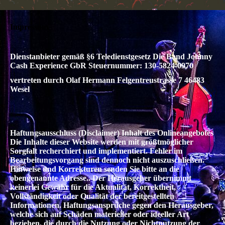
Impressum
Dienstanbieter gemäß §6 Teledienstgesetz Die Band Johnny
Cash Experience GbR Steuernummer: 130-5824-0970
vertreten durch Olaf Hermann Felgentreustrasse 7 46483
Wesel
Haftungsausschluss (Disclaimer) Inhalt des Onlineangebotes
Die Inhalte dieser Website werden mit größtmöglicher
Sorgfalt recherchiert und implementiert. Fehler im
Bearbeitungsvorgang sind dennoch nicht auszuschließen.
Hinweise und Korrekturen senden Sie bitte an die
obengenannte Adresse.. Der Herausgeber übernimmt
keinerlei Gewähr für die Aktualität, Korrektheit,
Vollständigkeit oder Qualität der bereitgestellten
Informationen. Haftungsansprüche gegen den Herausgeber,
welche sich auf Schäden materieller oder ideeller Art
beziehen, die durch die Nutzung oder Nichtnutzung der