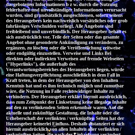
dargebotenen Informationen b z w. durch die Nutzung
fehlerhafter und unvollständiger Informationen verursacht
wurden, sind grundsätzlich ausgeschlossen, sofern seitens
des Herausgebers kein nachweislich vorsätzliches oder grob
fahrlässiges Verschulden vorliegt. Alle Angebote sind
freibleibend und unverbindlich. Der Herausgeber behält es
sich ausdrücklich vor, Teile der Seiten oder das gesamte
Angebot ohne gesonderte Ankündigung zu verändern, zu
ergänzen, zu löschen oder die Veröffentlichung zeitweise
oder endgültig einzustellen. Verweise und Links Bei
direkten oder indirekten Verweisen auf fremde Webseiten
("Hyperlinks"), die außerhalb des
Verantwortungsbereiches des Herausgebers liegen, würde
eine Haftungsverpflichtung ausschließlich in dem Fall in
Kraft treten, in dem der Herausgeber von den Inhalten
Kenntnis hat und es ihm technisch möglich und zumutbar
wäre, die Nutzung im Falle rechtswidriger Inhalte zu
verhindern. Der Herausgeber erklärt hiermit ausdrücklich,
dass zum Zeitpunkt der Linksetzung keine illegalen Inhalte
auf den zu verlinkenden Seiten erkennbar waren. Auf die
aktuelle und zukünftige Gestaltung, die Inhalte oder die
Urheberschaft der verlinkten / verknüpften Seiten hat der
Herausgeber keinerlei Einfluss. Deshalb distanziert er sich
hiermit ausdrücklich von allen Inhalten aller verlinkten /
verknüpften Seiten, die nach der Linksetzung verändert